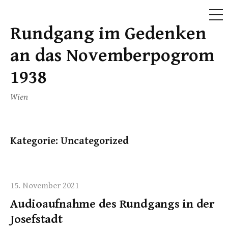
ME
Rundgang im Gedenken
Skip
to
an das Novemberpogrom
content
1938
Wien
Kategorie:
Uncategorized
15. November 2021
Audioaufnahme des Rundgangs in der
Josefstadt